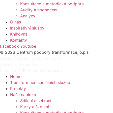
Konzultace a metodická podpora
Audity a hodnocení
Analýzy
O nás
Inspirativní služby
Knihovna
Kontakty
Facebook
Youtube
© 2026 Centrum podpory transformace, o.p.s.
Zásady ochrany osobních údajů
Zásady cookies (EU)
Made with ♥ by KlaraWebdesign
Home
Transformace sociálních služeb
Projekty
Naše nabídka
Sdílení a setkání
Kurzy a školení
Konzultace a metodická podpora